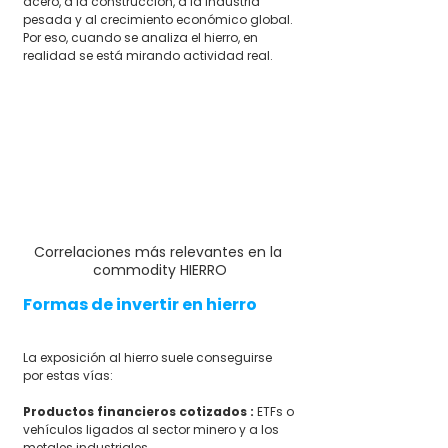
acero, a la construcción, a la industria 
pesada y al crecimiento económico global. 
Por eso, cuando se analiza el hierro, en 
realidad se está mirando actividad real.
Correlaciones más relevantes en la 
commodity HIERRO
Formas de invertir en hierro
La exposición al hierro suele conseguirse 
por estas vías:
Productos financieros cotizados : 
ETFs o 
vehículos ligados al sector minero y a los 
metales industriales.