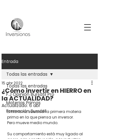
Entrada
Todas las entradas
15 abr 2022
Todas las entradas
¿Cómo invertir en HIERRO en
F.J Opinión Bursátil Pro
la ACTUALIDAD?
Materias Primas
Actualizado:
6 abr
Formación Bursátil
El hierro no suele ser la primera materia 
prima en la que piensa un inversor.
Pero mueve medio mundo.
Su comportamiento está muy ligado al 