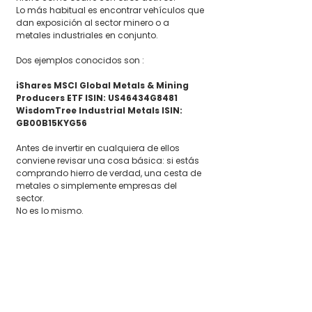
Lo más habitual es encontrar vehículos que 
dan exposición al sector minero o a 
metales industriales en conjunto.
Dos ejemplos conocidos son :
iShares MSCI Global Metals & Mining 
Producers ETF ISIN: US46434G8481
WisdomTree Industrial Metals ISIN: 
GB00B15KYG56
Antes de invertir en cualquiera de ellos 
conviene revisar una cosa básica: si estás 
comprando hierro de verdad, una cesta de 
metales o simplemente empresas del 
sector.
No es lo mismo.