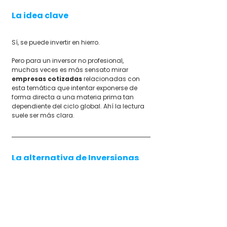
La idea clave
Sí, se puede invertir en hierro.
Pero para un inversor no profesional, 
muchas veces es más sensato mirar 
empresas cotizadas
 relacionadas con 
esta temática que intentar exponerse de 
forma directa a una materia prima tan 
dependiente del ciclo global. Ahí la lectura 
suele ser más clara.
La alternativa de Inversionas
No necesitas perderte entre productos 
complejos, narrativa macro y ruido.
Necesitas criterio.
Entra gratis en el 
Club de Inversión de 