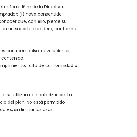
 artículo 16.m de la Directiva
omprador: (i) haya consentido
onocer que, con ello, pierde su
to en un soporte duradero, conforme
ones con reembolso, devoluciones
l contenido.
umplimiento, falta de conformidad o
o se utilizan con autorización. La
cia del plan. No está permitido
res, sin limitar los usos