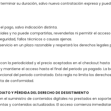
al terminar su duración, salvo nueva contratación expresa y pue
el pago, salvo indicación distinta.
iales y no puede compartirlas, revenderlas ni permitir el acces
guridad, fallos técnicos o causas ajenas.
 servicio en un plazo razonable y respetará los derechos legales
 con la periodicidad y el precio aceptados en el checkout hasta
 y mantiene el acceso hasta el final del periodo ya pagado. La b
rcional del periodo contratado. Esta regla no limita los derech
lta de conformidad.
EDIATO Y PÉRDIDA DEL DERECHO DE DESISTIMIENTO
en el suministro de contenidos digitales no prestados en soporte
ientas y contenidos actualizados. El acceso comienza inmediat