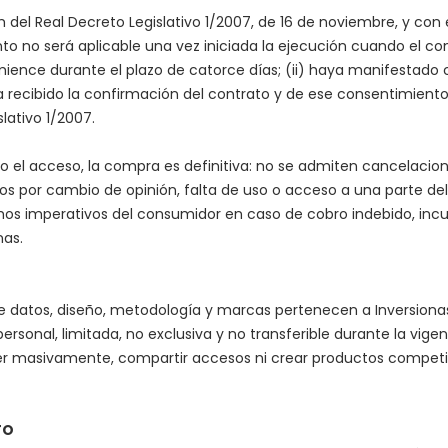
del Real Decreto Legislativo 1/2007, de 16 de noviembre, y con el
nto no será aplicable una vez iniciada la ejecución cuando el c
ence durante el plazo de catorce días; (ii) haya manifestado c
aya recibido la confirmación del contrato y de ese consentimien
slativo 1/2007.
do el acceso, la compra es definitiva: no se admiten cancelaci
os por cambio de opinión, falta de uso o acceso a una parte de
chos imperativos del consumidor en caso de cobro indebido, inc
nas.
de datos, diseño, metodología y marcas pertenecen a Inversionas 
rsonal, limitada, no exclusiva y no transferible durante la vigen
traer masivamente, compartir accesos ni crear productos competido
TO