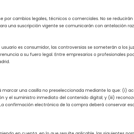
se por cambios legales, técnicos o comerciales. No se reducirá
para una suscripción vigente se comunicarán con antelación ra
i el usuario es consumidor, las controversias se someterán a lo
renuncia a su fuero legal. Entre empresarios o profesionales p
drid.
marcar una casilla no preseleccionada mediante la que: (i) acep
 y el suministro inmediato del contenido digital; y (iii) recono
 La confirmación electrónica de la compra deberá conservar es
ndo en cuenta, en lo que resulte aplicable, las siguientes norm