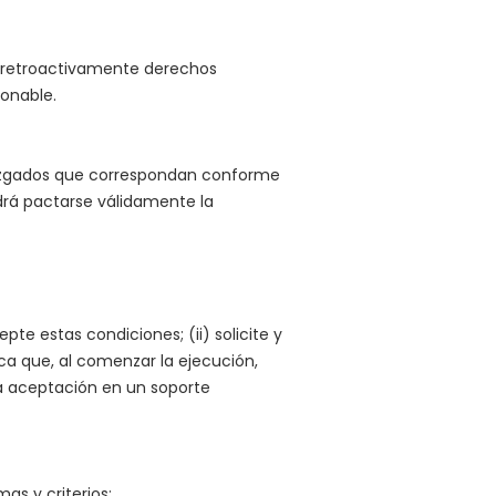
n retroactivamente derechos
zonable.
s juzgados que correspondan conforme
odrá pactarse válidamente la
te estas condiciones; (ii) solicite y
zca que, al comenzar la ejecución,
a aceptación en un soporte
as y criterios: