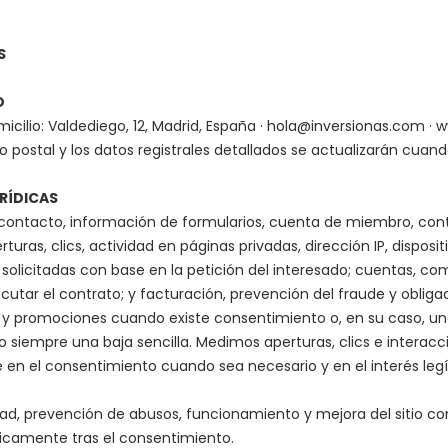
S
O
micilio: Valdediego, 12, Madrid, España ·
hola@inversionas.com
·
w
postal y los datos registrales detallados se actualizarán cuand
URÍDICAS
 contacto, información de formularios, cuenta de miembro, cont
rturas, clics, actividad en páginas privadas, dirección IP, dispos
olicitadas con base en la petición del interesado; cuentas, co
utar el contrato; y facturación, prevención del fraude y obligaci
 y promociones cuando existe consentimiento o, en su caso, una
do siempre una baja sencilla. Medimos aperturas, clics e interacc
en el consentimiento cuando sea necesario y en el interés leg
d, prevención de abusos, funcionamiento y mejora del sitio con 
nicamente tras el consentimiento.