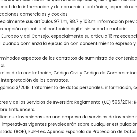
iedad de la información y de comercio electrónico, especialmente 
icaciones comerciales y cookies.
pecialmente sus artículos 97.1.m, 98.7 y 103.m: información previ
cepción aplicable al contenido digital sin soporte material.
o Europeo y del Consejo, especialmente su artículo 16.m: excepc
ial cuando comienza la ejecución con consentimiento expreso y
erminados aspectos de los contratos de suministro de contenidos
al.
rales de la contratación; Código Civil y Código de Comercio: inc
interpretación de los contratos.
gánica 3/2018: tratamiento de datos personales, información, 
ores y de los Servicios de Inversión; Reglamento (UE) 596/2014
obre finfluencers.
lica que Inversionas sea una empresa de servicios de inversión
s imperativas vigentes prevalecerán sobre cualquier estipulació
el Estado (BOE), EUR-Lex, Agencia Española de Protección de Dato