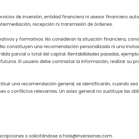
vicios de inversión, entidad financiera ni asesor financiero au
intermediación, recepción ni transmisión de órdenes.
ativos y formativos. No consideran la situación financiera, conoc
. No constituyen una recomendación personalizada ni una invitaci
pérdida parcial o total del capital. Rentabilidades pasadas, ejempl
uturos. El usuario debe contrastar la información, realizar su pro
tuir una recomendación general, se identificarán, cuando sea ex
ses o conflictos relevantes. Un aviso general no sustituye las ob
scripciones o solicitándose a
hola@inversionas.com
.