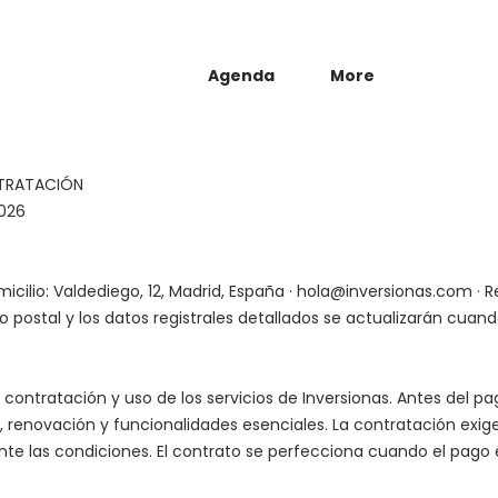
Agenda
More
NTRATACIÓN
2026
micilio: Valdediego, 12, Madrid, España ·
hola@inversionas.com
· R
postal y los datos registrales detallados se actualizarán cuand
 contratación y uso de los servicios de Inversionas. Antes del pa
, renovación y funcionalidades esenciales. La contratación exige
e las condiciones. El contrato se perfecciona cuando el pago es