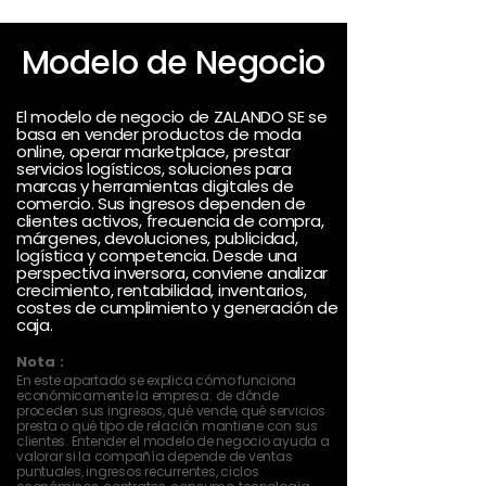
Modelo de Negocio
El modelo de negocio de ZALANDO SE se
basa en vender productos de moda
online, operar marketplace, prestar
servicios logísticos, soluciones para
marcas y herramientas digitales de
comercio. Sus ingresos dependen de
clientes activos, frecuencia de compra,
márgenes, devoluciones, publicidad,
logística y competencia. Desde una
perspectiva inversora, conviene analizar
crecimiento, rentabilidad, inventarios,
costes de cumplimiento y generación de
caja.
Nota :
En este apartado se explica cómo funciona
económicamente la empresa: de dónde
proceden sus ingresos, qué vende, qué servicios
presta o qué tipo de relación mantiene con sus
clientes. Entender el modelo de negocio ayuda a
valorar si la compañía depende de ventas
puntuales, ingresos recurrentes, ciclos