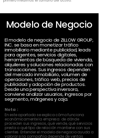
primero medimos el tamaño del activo.
Modelo de Negocio
El modelo de negocio de ZILLOW GROUP,
INC. se basa en monetizar tráfico
inmobiliario mediante publicidad, leads
para agentes, servicios digitales,
herramientas de búsqueda de vivienda,
alquileres y soluciones relacionadas con
transacciones. Sus ingresos dependen
del mercado inmobiliario, volumen de
operaciones, tráfico web, precios de
publicidad y adopción de productos.
Desde una perspectiva inversora,
conviene analizar usuarios, ingresos por
segmento, márgenes y caja.
Nota :
En este apartado se explica cómo funciona
económicamente la empresa: de dónde
proceden sus ingresos, qué vende, qué servicios
presta o qué tipo de relación mantiene con sus
clientes. Entender el modelo de negocio ayuda a
valorar si la compañía depende de ventas