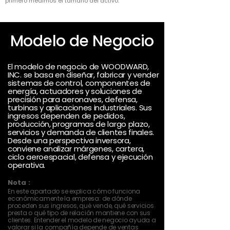
primero medimos el tamaño del activo.
Modelo de Negocio
El modelo de negocio de WOODWARD,
INC. se basa en diseñar, fabricar y vender
sistemas de control, componentes de
energía, actuadores y soluciones de
precisión para aeronaves, defensa,
turbinas y aplicaciones industriales. Sus
ingresos dependen de pedidos,
producción, programas de largo plazo,
servicios y demanda de clientes finales.
Desde una perspectiva inversora,
conviene analizar márgenes, cartera,
ciclo aeroespacial, defensa y ejecución
operativa.
Nota :
En este apartado se explica cómo funciona
económicamente la empresa: de dónde
proceden sus ingresos, qué vende, qué servicios
presta o qué tipo de relación mantiene con sus
clientes. Entender el modelo de negocio ayuda a
valorar si la compañía depende de ventas