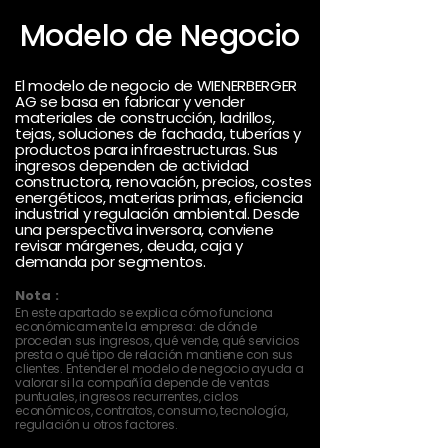
Modelo de Negocio
El modelo de negocio de WIENERBERGER
AG se basa en fabricar y vender
materiales de construcción, ladrillos,
tejas, soluciones de fachada, tuberías y
productos para infraestructuras. Sus
ingresos dependen de actividad
constructora, renovación, precios, costes
energéticos, materias primas, eficiencia
industrial y regulación ambiental. Desde
una perspectiva inversora, conviene
revisar márgenes, deuda, caja y
demanda por segmentos.
Nota :
En este apartado se explica cómo funciona
económicamente la empresa: de dónde
proceden sus ingresos, qué vende, qué servicios
presta o qué tipo de relación mantiene con sus
clientes. Entender el modelo de negocio ayuda a
valorar si la compañía depende de ventas
puntuales, ingresos recurrentes, ciclos
económicos, contratos, consumo, tecnología,
regulación u otros factores.