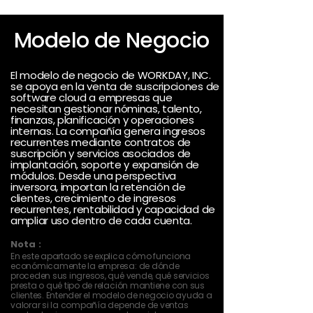
Modelo de Negocio
El modelo de negocio de WORKDAY, INC.
se apoya en la venta de suscripciones de
software cloud a empresas que
necesitan gestionar nóminas, talento,
finanzas, planificación y operaciones
internas. La compañía genera ingresos
recurrentes mediante contratos de
suscripción y servicios asociados de
implantación, soporte y expansión de
módulos. Desde una perspectiva
inversora, importan la retención de
clientes, crecimiento de ingresos
recurrentes, rentabilidad y capacidad de
ampliar uso dentro de cada cuenta.
Nota :
En este apartado se explica cómo funciona
económicamente la empresa: de dónde
proceden sus ingresos, qué vende, qué servicios
presta o qué tipo de relación mantiene con sus
clientes. Entender el modelo de negocio ayuda a
valorar si la compañía depende de ventas