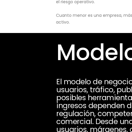
el riesgo operativo.
Cuanto menor es una empresa, más pu
activo.
Modelo
El modelo de negoci
usuarios, tráfico, pub
posibles herramienta
ingresos dependen de
regulación, compete
comercial. Desde una
usuarios, márgenes, 