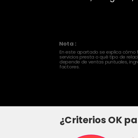
Nota :
En este apartado se explica cómo
servicios presta o qué tipo de rela
depende de ventas puntuales, ingre
factores.
¿Criterios OK pa