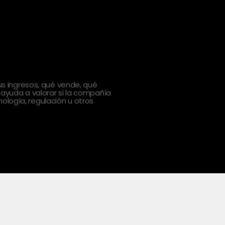
 ingresos, qué vende, qué
 ayuda a valorar si la compañía
ología, regulación u otros