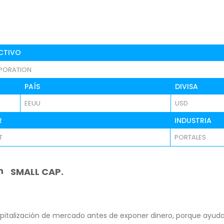
CTIVO
PORATION
PAÍS
DIVISA
EEUU
USD
R
INDUSTRIA
T
PORTALES
n
SMALL CAP.
pitalización de mercado antes de exponer dinero, porque ayuda 