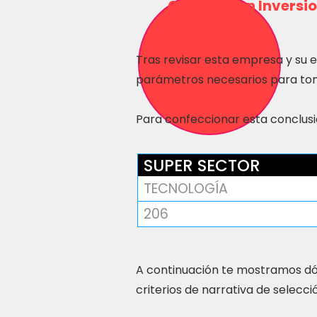
Consulta en Inversio
Tras revisar esta empresa y su 
parámetros necesarios para tom
Para confeccionar esta conclusió
SUPER SECTOR
TECNOLOGÍA
206
A continuación te mostramos dó
criterios de narrativa de selecci