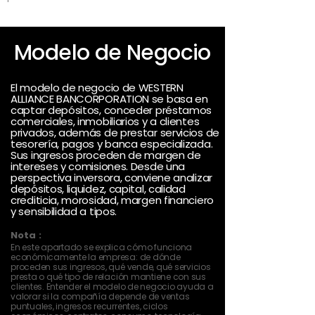
Modelo de Negocio
El modelo de negocio de WESTERN
ALLIANCE BANCORPORATION se basa en
captar depósitos, conceder préstamos
comerciales, inmobiliarios y a clientes
privados, además de prestar servicios de
tesorería, pagos y banca especializada.
Sus ingresos proceden de margen de
intereses y comisiones. Desde una
perspectiva inversora, conviene analizar
depósitos, liquidez, capital, calidad
crediticia, morosidad, margen financiero
y sensibilidad a tipos.
Nota :
En este apartado se explica cómo funciona
económicamente la empresa: de dónde
proceden sus ingresos, qué vende, qué servicios
presta o qué tipo de relación mantiene con sus
clientes. Entender el modelo de negocio ayuda a
valorar si la compañía depende de ventas
puntuales, ingresos recurrentes, ciclos