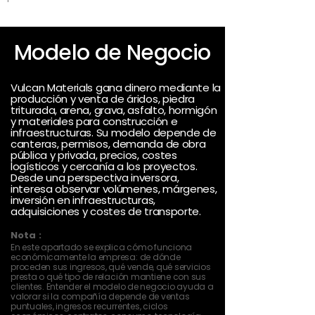
Modelo de Negocio
Vulcan Materials gana dinero mediante la
producción y venta de áridos, piedra
triturada, arena, grava, asfalto, hormigón
y materiales para construcción e
infraestructuras. Su modelo depende de
canteras, permisos, demanda de obra
pública y privada, precios, costes
logísticos y cercanía a los proyectos.
Desde una perspectiva inversora,
interesa observar volúmenes, márgenes,
inversión en infraestructuras,
adquisiciones y costes de transporte.
Nota :
En este apartado se explica cómo funciona
económicamente la empresa: de dónde
proceden sus ingresos, qué vende, qué servicios
presta o qué tipo de relación mantiene con sus
clientes. Entender el modelo de negocio ayuda a
valorar si la compañía depende de ventas
puntuales, ingresos recurrentes, ciclos