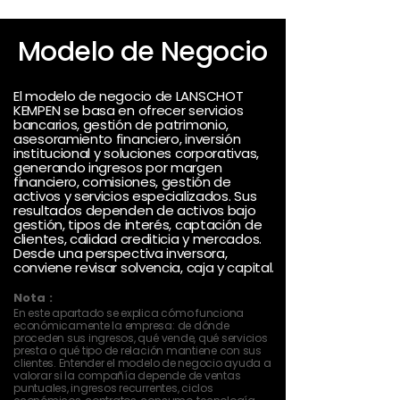
Modelo de Negocio
El modelo de negocio de LANSCHOT
KEMPEN se basa en ofrecer servicios
bancarios, gestión de patrimonio,
asesoramiento financiero, inversión
institucional y soluciones corporativas,
generando ingresos por margen
financiero, comisiones, gestión de
activos y servicios especializados. Sus
resultados dependen de activos bajo
gestión, tipos de interés, captación de
clientes, calidad crediticia y mercados.
Desde una perspectiva inversora,
conviene revisar solvencia, caja y capital.
Nota :
En este apartado se explica cómo funciona
económicamente la empresa: de dónde
proceden sus ingresos, qué vende, qué servicios
presta o qué tipo de relación mantiene con sus
clientes. Entender el modelo de negocio ayuda a
valorar si la compañía depende de ventas
puntuales, ingresos recurrentes, ciclos