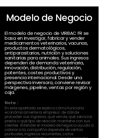
Modelo de Negocio
El modelo de negocio de VIRBAC FR se
basa en investigar, fabricar y vender
medicamentos veterinarios, vacunas,
productos dermatológicos,
antiparasitarios, nutrición y soluciones
sanitarias para animales. Sus ingresos
dependen de demanda veterinaria,
innovación, distribución, regulación,
patentes, costes productivos y
presencia internacional. Desde una
perspectiva inversora, conviene revisar
márgenes, pipeline, ventas por región y
caja.
Nota :
En este apartado se explica cómo funciona
económicamente la empresa: de dónde
proceden sus ingresos, qué vende, qué servicios
presta o qué tipo de relación mantiene con sus
clientes. Entender el modelo de negocio ayuda a
valorar si la compañía depende de ventas
puntuales, ingresos recurrentes, ciclos