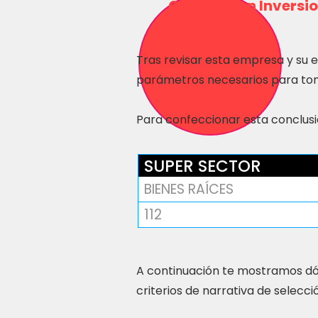
Consulta en Inversio
Tras revisar esta empresa y su 
parámetros necesarios para tom
Para confeccionar esta conclusió
SUPER SECTOR
BIENES RAÍCES
112
A continuación te mostramos dó
criterios de narrativa de selecci