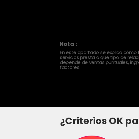
Nota :
En este apartado se explica cómo
servicios presta o qué tipo de rela
depende de ventas puntuales, ingre
factores.
¿Criterios OK pa