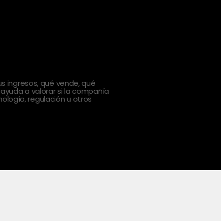
 ingresos, qué vende, qué
 ayuda a valorar si la compañía
ología, regulación u otros