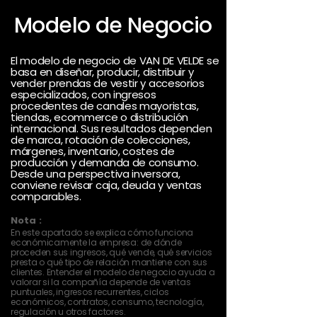
Modelo de Negocio
El modelo de negocio de VAN DE VELDE se
basa en diseñar, producir, distribuir y
vender prendas de vestir y accesorios
especializados, con ingresos
procedentes de canales mayoristas,
tiendas, ecommerce o distribución
internacional. Sus resultados dependen
de marca, rotación de colecciones,
márgenes, inventario, costes de
producción y demanda de consumo.
Desde una perspectiva inversora,
conviene revisar caja, deuda y ventas
comparables.
Nota :
En este apartado se explica cómo funciona
económicamente la empresa: de dónde
proceden sus ingresos, qué vende, qué servicios
presta o qué tipo de relación mantiene con sus
clientes. Entender el modelo de negocio ayuda a
valorar si la compañía depende de ventas
puntuales, ingresos recurrentes, ciclos
económicos, contratos, consumo, tecnología,
regulación u otros factores.