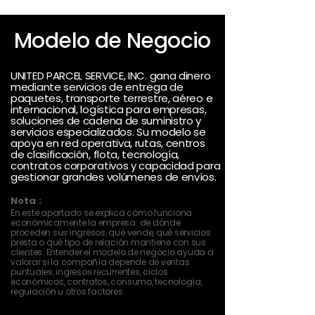
Modelo de Negocio
UNITED PARCEL SERVICE, INC. gana dinero
mediante servicios de entrega de
paquetes, transporte terrestre, aéreo e
internacional, logística para empresas,
soluciones de cadena de suministro y
servicios especializados. Su modelo se
apoya en red operativa, rutas, centros
de clasificación, flota, tecnología,
contratos corporativos y capacidad para
gestionar grandes volúmenes de envíos.
Nota :
En este apartado se explica cómo funciona
económicamente la empresa: de dónde
proceden sus ingresos, qué vende, qué servicios
presta o qué tipo de relación mantiene con sus
clientes. Entender el modelo de negocio ayuda a
valorar si la compañía depende de ventas
puntuales, ingresos recurrentes, ciclos
económicos, contratos, consumo, tecnología,
regulación u otros factores.