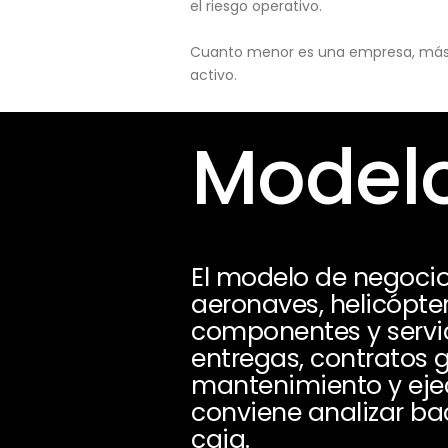
el riesgo operativo.
Cuanto menor es una empresa, más pu
activo.
Modelo
El modelo de negocio
aeronaves, helicópter
componentes y servic
entregas, contratos
mantenimiento y ejec
conviene analizar ba
caja.