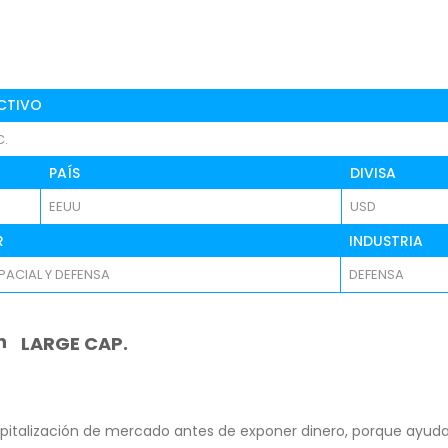
CTIVO
C.
PAÍS
DIVISA
EEUU
USD
R
INDUSTRIA
ACIAL Y DEFENSA
DEFENSA
n
LARGE CAP.
pitalización de mercado antes de exponer dinero, porque ayuda 