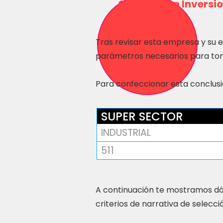
Consulta en Inversio
Tras revisar esta empresa y su 
parámetros necesarios para tom
Para confeccionar esta conclusió
SUPER SECTOR
INDUSTRIAL
511
A continuación te mostramos dó
criterios de narrativa de selecci