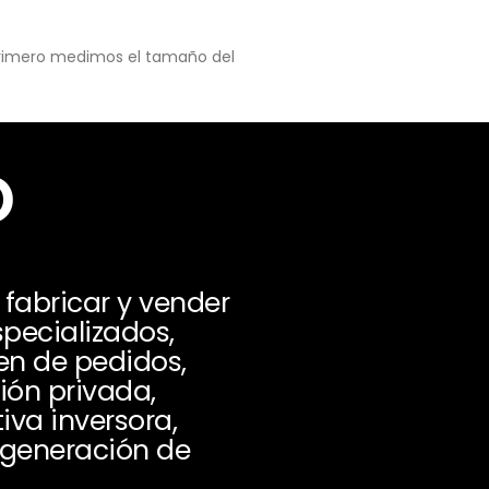
 primero medimos el tamaño del
o
fabricar y vender
specializados,
en de pedidos,
ón privada,
iva inversora,
 generación de