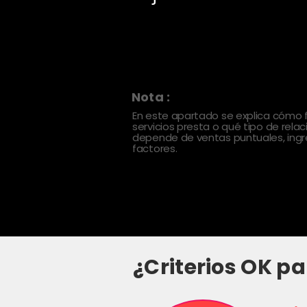
Nota :
En este apartado se explica cómo
servicios presta o qué tipo de rela
depende de ventas puntuales, ingre
factores.
¿Criterios OK pa