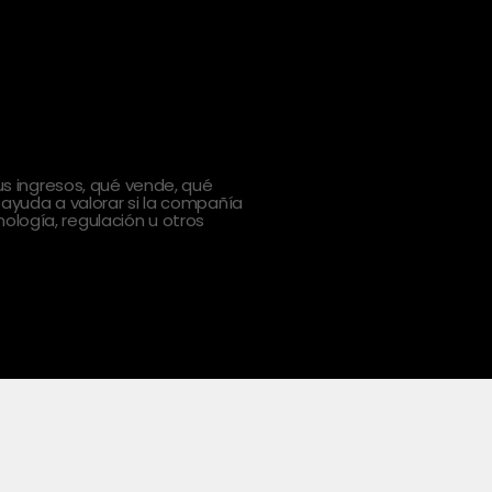
 ingresos, qué vende, qué
 ayuda a valorar si la compañía
ología, regulación u otros