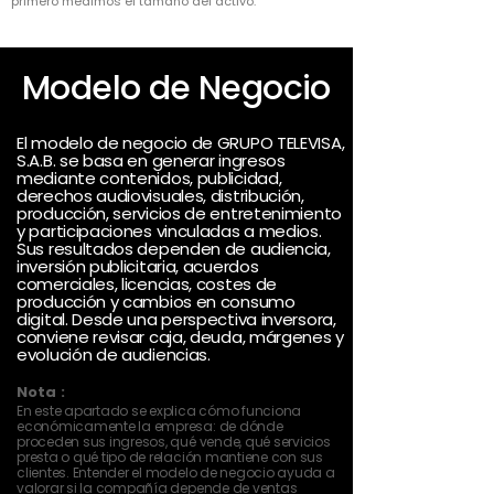
primero medimos el tamaño del activo.
Modelo de Negocio
El modelo de negocio de GRUPO TELEVISA,
S.A.B. se basa en generar ingresos
mediante contenidos, publicidad,
derechos audiovisuales, distribución,
producción, servicios de entretenimiento
y participaciones vinculadas a medios.
Sus resultados dependen de audiencia,
inversión publicitaria, acuerdos
comerciales, licencias, costes de
producción y cambios en consumo
digital. Desde una perspectiva inversora,
conviene revisar caja, deuda, márgenes y
evolución de audiencias.
Nota :
En este apartado se explica cómo funciona
económicamente la empresa: de dónde
proceden sus ingresos, qué vende, qué servicios
presta o qué tipo de relación mantiene con sus
clientes. Entender el modelo de negocio ayuda a
valorar si la compañía depende de ventas