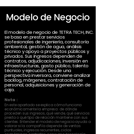
Modelo de Negocio
El modelo de negocio de TETRA TECH, INC.
se basa en prestar servicios
profesionales de ingeniería, consultoría
ambiental, gestión de agua, análisis
técnico y apoyo a proyectos públicos y
privados. Sus ingresos dependen de
contratos, adjudicaciones, inversión en
infraestructuras, gasto público, talento
técnico y ejecución. Desde una
perspectiva inversora, conviene analizar
backlog, márgenes, contratación de
personal, adquisiciones y generación de
caja.
Nota :
En este apartado se explica cómo funciona
económicamente la empresa: de dónde
proceden sus ingresos, qué vende, qué servicios
presta o qué tipo de relación mantiene con sus
clientes. Entender el modelo de negocio ayuda a
valorar si la compañía depende de ventas
puntuales, ingresos recurrentes, ciclos