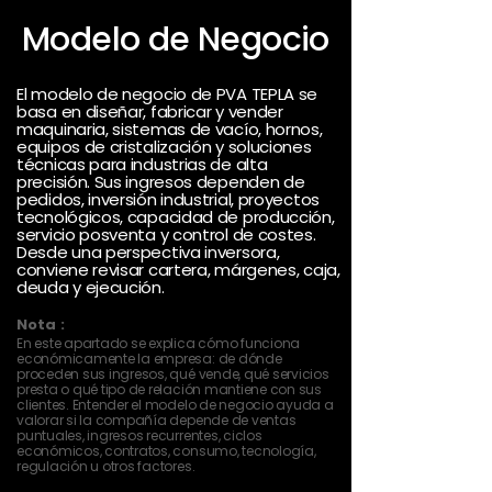
Modelo de Negocio
El modelo de negocio de PVA TEPLA se
basa en diseñar, fabricar y vender
maquinaria, sistemas de vacío, hornos,
equipos de cristalización y soluciones
técnicas para industrias de alta
precisión. Sus ingresos dependen de
pedidos, inversión industrial, proyectos
tecnológicos, capacidad de producción,
servicio posventa y control de costes.
Desde una perspectiva inversora,
conviene revisar cartera, márgenes, caja,
deuda y ejecución.
Nota :
En este apartado se explica cómo funciona
económicamente la empresa: de dónde
proceden sus ingresos, qué vende, qué servicios
presta o qué tipo de relación mantiene con sus
clientes. Entender el modelo de negocio ayuda a
valorar si la compañía depende de ventas
puntuales, ingresos recurrentes, ciclos
económicos, contratos, consumo, tecnología,
regulación u otros factores.