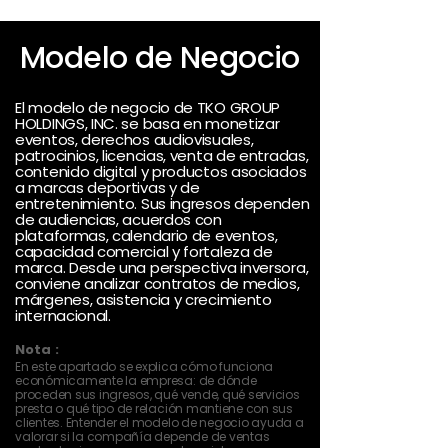
Modelo de Negocio
El modelo de negocio de TKO GROUP
HOLDINGS, INC. se basa en monetizar
eventos, derechos audiovisuales,
patrocinios, licencias, venta de entradas,
contenido digital y productos asociados
a marcas deportivas y de
entretenimiento. Sus ingresos dependen
de audiencias, acuerdos con
plataformas, calendario de eventos,
capacidad comercial y fortaleza de
marca. Desde una perspectiva inversora,
conviene analizar contratos de medios,
márgenes, asistencia y crecimiento
internacional.
Nota :
En este apartado se explica cómo funciona
económicamente la empresa: de dónde
proceden sus ingresos, qué vende, qué servicios
presta o qué tipo de relación mantiene con sus
clientes. Entender el modelo de negocio ayuda a
valorar si la compañía depende de ventas