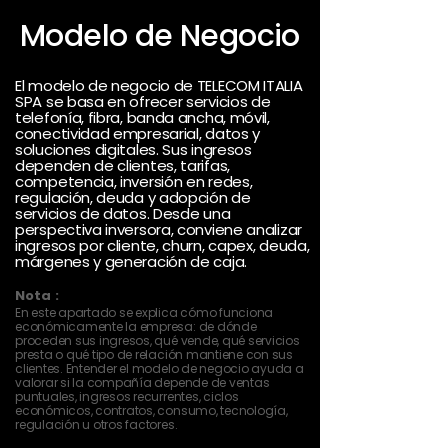
Modelo de Negocio
El modelo de negocio de TELECOM ITALIA
SPA se basa en ofrecer servicios de
telefonía, fibra, banda ancha, móvil,
conectividad empresarial, datos y
soluciones digitales. Sus ingresos
dependen de clientes, tarifas,
competencia, inversión en redes,
regulación, deuda y adopción de
servicios de datos. Desde una
perspectiva inversora, conviene analizar
ingresos por cliente, churn, capex, deuda,
márgenes y generación de caja.
Nota :
En este apartado se explica cómo funciona
económicamente la empresa: de dónde
proceden sus ingresos, qué vende, qué servicios
presta o qué tipo de relación mantiene con sus
clientes. Entender el modelo de negocio ayuda a
valorar si la compañía depende de ventas
puntuales, ingresos recurrentes, ciclos
económicos, contratos, consumo, tecnología,
regulación u otros factores.