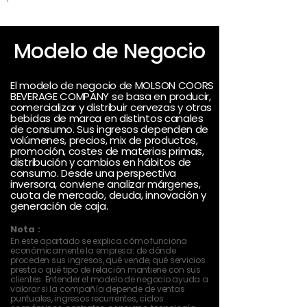
Modelo de Negocio
El modelo de negocio de MOLSON COORS
BEVERAGE COMPANY se basa en producir,
comercializar y distribuir cervezas y otras
bebidas de marca en distintos canales
de consumo. Sus ingresos dependen de
volúmenes, precios, mix de productos,
promoción, costes de materias primas,
distribución y cambios en hábitos de
consumo. Desde una perspectiva
inversora, conviene analizar márgenes,
cuota de mercado, deuda, innovación y
generación de caja.
Nota :
En este apartado se explica cómo funciona
económicamente la empresa: de dónde
proceden sus ingresos, qué vende, qué servicios
presta o qué tipo de relación mantiene con sus
clientes. Entender el modelo de negocio ayuda a
valorar si la compañía depende de ventas
puntuales, ingresos recurrentes, ciclos