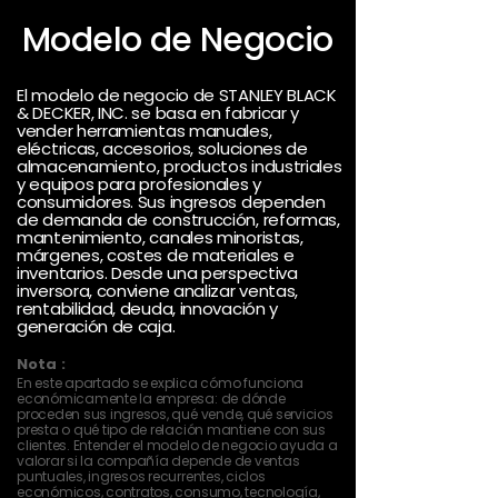
Modelo de Negocio
El modelo de negocio de STANLEY BLACK
& DECKER, INC. se basa en fabricar y
vender herramientas manuales,
eléctricas, accesorios, soluciones de
almacenamiento, productos industriales
y equipos para profesionales y
consumidores. Sus ingresos dependen
de demanda de construcción, reformas,
mantenimiento, canales minoristas,
márgenes, costes de materiales e
inventarios. Desde una perspectiva
inversora, conviene analizar ventas,
rentabilidad, deuda, innovación y
generación de caja.
Nota :
En este apartado se explica cómo funciona
económicamente la empresa: de dónde
proceden sus ingresos, qué vende, qué servicios
presta o qué tipo de relación mantiene con sus
clientes. Entender el modelo de negocio ayuda a
valorar si la compañía depende de ventas
puntuales, ingresos recurrentes, ciclos
económicos, contratos, consumo, tecnología,