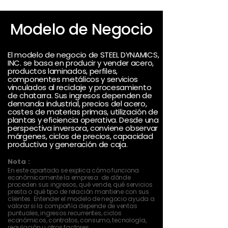
Modelo de Negocio
El modelo de negocio de STEEL DYNAMICS,
INC. se basa en producir y vender acero,
productos laminados, perfiles,
componentes metálicos y servicios
vinculados al reciclaje y procesamiento
de chatarra. Sus ingresos dependen de
demanda industrial, precios del acero,
costes de materias primas, utilización de
plantas y eficiencia operativa. Desde una
perspectiva inversora, conviene observar
márgenes, ciclos de precios, capacidad
productiva y generación de caja.
Nota :
En este apartado se explica cómo funciona
económicamente la empresa: de dónde
proceden sus ingresos, qué vende, qué servicios
presta o qué tipo de relación mantiene con sus
clientes. Entender el modelo de negocio ayuda a
valorar si la compañía depende de ventas
puntuales, ingresos recurrentes, ciclos
económicos, contratos, consumo, tecnología,
regulación u otros factores.