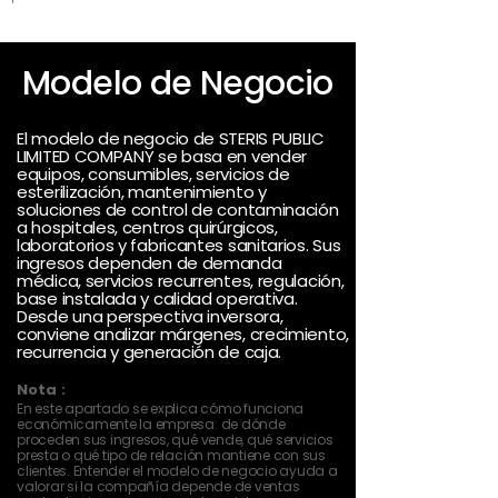
Modelo de Negocio
El modelo de negocio de STERIS PUBLIC
LIMITED COMPANY se basa en vender
equipos, consumibles, servicios de
esterilización, mantenimiento y
soluciones de control de contaminación
a hospitales, centros quirúrgicos,
laboratorios y fabricantes sanitarios. Sus
ingresos dependen de demanda
médica, servicios recurrentes, regulación,
base instalada y calidad operativa.
Desde una perspectiva inversora,
conviene analizar márgenes, crecimiento,
recurrencia y generación de caja.
Nota :
En este apartado se explica cómo funciona
económicamente la empresa: de dónde
proceden sus ingresos, qué vende, qué servicios
presta o qué tipo de relación mantiene con sus
clientes. Entender el modelo de negocio ayuda a
valorar si la compañía depende de ventas