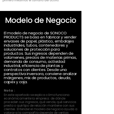
primero medimos el tamaño del activo.
Modelo de Negocio
El modelo de negocio de SONOCO
PRODUCTS se basa en fabricar y vender
envases de papel, plástico, embalajes
industriales, tubos, contenedores y
soluciones de protección para
productos. Sus ingresos dependen de
volúmenes, precios de materias primas,
demanda de consumo, actividad
industrial, eficiencia de plantas y
contratos con clientes. Desde una
perspectiva inversora, conviene analizar
márgenes, mix de productos, deuda,
capex y caja.
Nota :
En este apartado se explica cómo funciona
económicamente la empresa: de dónde
proceden sus ingresos, qué vende, qué servicios
presta o qué tipo de relación mantiene con sus
clientes. Entender el modelo de negocio ayuda a
valorar si la compañía depende de ventas