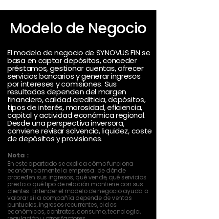
Modelo de Negocio
El modelo de negocio de SYNOVUS FIN se
basa en captar depósitos, conceder
préstamos, gestionar cuentas, ofrecer
servicios bancarios y generar ingresos
por intereses y comisiones. Sus
resultados dependen del margen
financiero, calidad crediticia, depósitos,
tipos de interés, morosidad, eficiencia,
capital y actividad económica regional.
Desde una perspectiva inversora,
conviene revisar solvencia, liquidez, coste
de depósitos y provisiones.
Nota :
En este apartado se explica cómo funciona
económicamente la empresa: de dónde
proceden sus ingresos, qué vende, qué servicios
presta o qué tipo de relación mantiene con sus
clientes. Entender el modelo de negocio ayuda a
valorar si la compañía depende de ventas
puntuales, ingresos recurrentes, ciclos
económicos, contratos, consumo, tecnología,
regulación u otros factores.