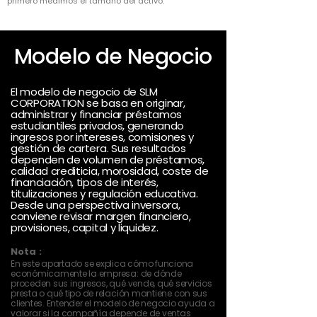
primero medimos el tamaño del activo.
Modelo de Negocio
El modelo de negocio de SLM
CORPORATION se basa en originar,
administrar y financiar préstamos
estudiantiles privados, generando
ingresos por intereses, comisiones y
gestión de cartera. Sus resultados
dependen de volumen de préstamos,
calidad crediticia, morosidad, coste de
financiación, tipos de interés,
titulizaciones y regulación educativa.
Desde una perspectiva inversora,
conviene revisar margen financiero,
provisiones, capital y liquidez.
Nota :
En este apartado se explica cómo funciona
económicamente la empresa: de dónde
proceden sus ingresos, qué vende, qué servicios
presta o qué tipo de relación mantiene con sus
clientes. Entender el modelo de negocio ayuda a
valorar si la compañía depende de ventas