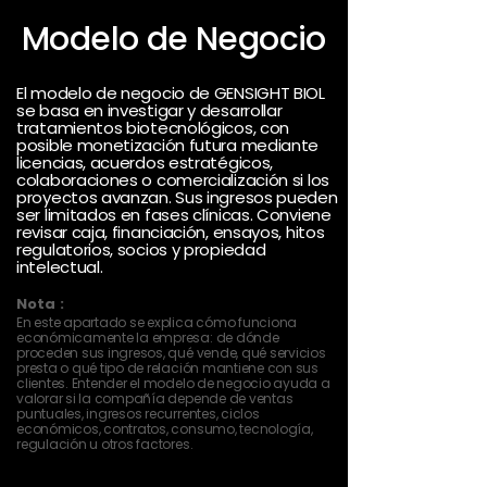
Modelo de Negocio
El modelo de negocio de GENSIGHT BIOL
se basa en investigar y desarrollar
tratamientos biotecnológicos, con
posible monetización futura mediante
licencias, acuerdos estratégicos,
colaboraciones o comercialización si los
proyectos avanzan. Sus ingresos pueden
ser limitados en fases clínicas. Conviene
revisar caja, financiación, ensayos, hitos
regulatorios, socios y propiedad
intelectual.
Nota :
En este apartado se explica cómo funciona
económicamente la empresa: de dónde
proceden sus ingresos, qué vende, qué servicios
presta o qué tipo de relación mantiene con sus
clientes. Entender el modelo de negocio ayuda a
valorar si la compañía depende de ventas
puntuales, ingresos recurrentes, ciclos
económicos, contratos, consumo, tecnología,
regulación u otros factores.