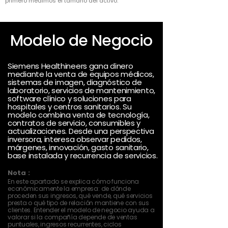
primero medimos el tamaño del activo.
Modelo de Negocio
Siemens Healthineers gana dinero
mediante la venta de equipos médicos,
sistemas de imagen, diagnóstico de
laboratorio, servicios de mantenimiento,
software clínico y soluciones para
hospitales y centros sanitarios. Su
modelo combina venta de tecnología,
contratos de servicio, consumibles y
actualizaciones. Desde una perspectiva
inversora, interesa observar pedidos,
márgenes, innovación, gasto sanitario,
base instalada y recurrencia de servicios.
Nota :
En este apartado se explica cómo funciona
económicamente la empresa: de dónde
proceden sus ingresos, qué vende, qué servicios
presta o qué tipo de relación mantiene con sus
clientes. Entender el modelo de negocio ayuda a
valorar si la compañía depende de ventas
puntuales, ingresos recurrentes, ciclos