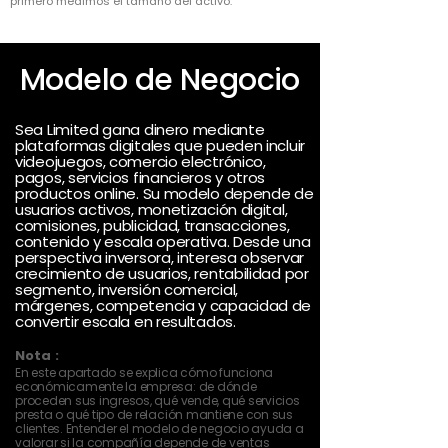
primero medimos el tamaño del activo.
Modelo de Negocio
Sea Limited gana dinero mediante
plataformas digitales que pueden incluir
videojuegos, comercio electrónico,
pagos, servicios financieros y otros
productos online. Su modelo depende de
usuarios activos, monetización digital,
comisiones, publicidad, transacciones,
contenido y escala operativa. Desde una
perspectiva inversora, interesa observar
crecimiento de usuarios, rentabilidad por
segmento, inversión comercial,
márgenes, competencia y capacidad de
convertir escala en resultados.
Nota :
En este apartado se explica cómo funciona
económicamente la empresa: de dónde
proceden sus ingresos, qué vende, qué servicios
presta o qué tipo de relación mantiene con sus
clientes. Entender el modelo de negocio ayuda a
valorar si la compañía depende de ventas