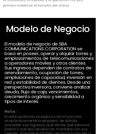
la volatilidad, la liquidez y la ejecución. Por eso,
primero medimos el tamaño del activo.
Modelo de Negocio
El modelo de negocio de SBA
COMMUNICATIONS CORPORATION se
basa en poseer, operar y alquilar torres y
emplazamientos de telecomunicaciones
a operadores móviles y otros clientes.
Sus ingresos dependen de contratos de
arrendamiento, ocupación de torres,
ampliaciones de capacidad, inversión en
red y estabilidad de clientes. Desde una
perspectiva inversora, conviene analizar
deuda, flujo de caja, vencimientos,
crecimiento orgánico y sensibilidad a
tipos de interés.
Nota :
En este apartado se explica cómo funciona
económicamente la empresa: de dónde
proceden sus ingresos, qué vende, qué servicios
presta o qué tipo de relación mantiene con sus
clientes. Entender el modelo de negocio ayuda a