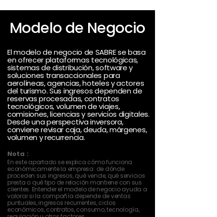
Modelo de Negocio
El modelo de negocio de SABRE se basa
en ofrecer plataformas tecnológicas,
sistemas de distribución, software y
soluciones transaccionales para
aerolíneas, agencias, hoteles y actores
del turismo. Sus ingresos dependen de
reservas procesadas, contratos
tecnológicos, volumen de viajes,
comisiones, licencias y servicios digitales.
Desde una perspectiva inversora,
conviene revisar caja, deuda, márgenes,
volumen y recurrencia.
Nota :
En este apartado se explica cómo funciona
económicamente la empresa: de dónde
proceden sus ingresos, qué vende, qué servicios
presta o qué tipo de relación mantiene con sus
clientes. Entender el modelo de negocio ayuda a
valorar si la compañía depende de ventas
puntuales, ingresos recurrentes, ciclos
económicos, contratos, consumo, tecnología,
regulación u otros factores.