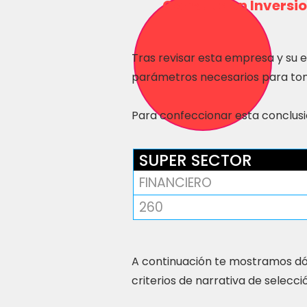
Consulta en Inversio
Tras revisar esta empresa y su 
parámetros necesarios para tom
Para confeccionar esta conclusió
SUPER SECTOR
FINANCIERO
260
A continuación te mostramos dó
criterios de narrativa de selecci