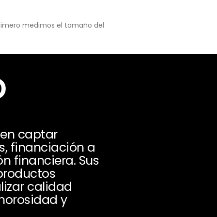
 primero medimos el tamaño del
o
 en captar
, financiación a
ón financiera. Sus
productos
lizar calidad
 morosidad y