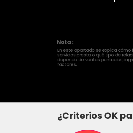
Nota :
En este apartado se explica cómo
servicios presta o qué tipo de rela
depende de ventas puntuales, ingre
factores.
¿Criterios OK pa