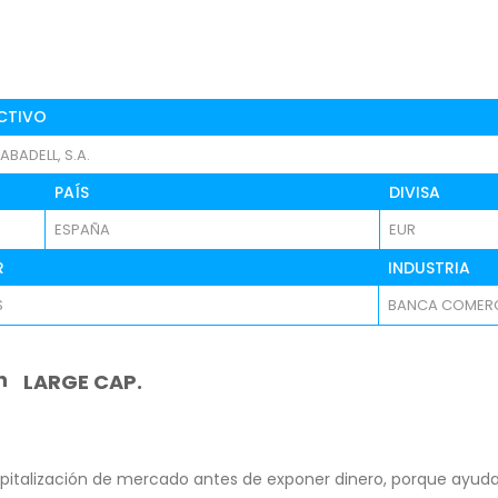
CTIVO
BADELL, S.A.
PAÍS
DIVISA
ESPAÑA
EUR
R
INDUSTRIA
S
BANCA COMERC
n
LARGE CAP.
pitalización de mercado antes de exponer dinero, porque ayuda 