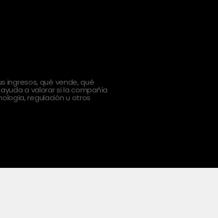
 ingresos, qué vende, qué
 ayuda a valorar si la compañía
ología, regulación u otros