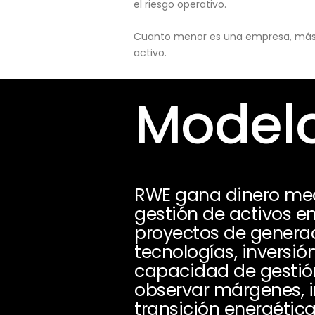
el riesgo operativo.
Cuanto menor es una empresa, más pu
activo.
Modelo
RWE gana dinero medi
gestión de activos en
proyectos de generac
tecnologías, inversió
capacidad de gestión
observar márgenes, i
transición energética