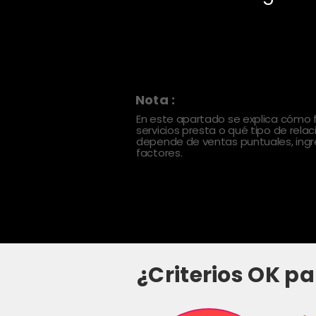
Nota :
En este apartado se explica cómo
servicios presta o qué tipo de rela
depende de ventas puntuales, ingre
factores.
¿Criterios OK pa