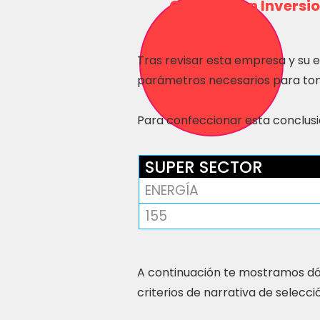
Consulta en Inversio
Tras revisar esta empresa y su 
parámetros necesarios para tom
Para confeccionar esta conclusió
SUPER SECTOR
ENERGÍA
155
A continuación te mostramos dó
criterios de narrativa de selecci