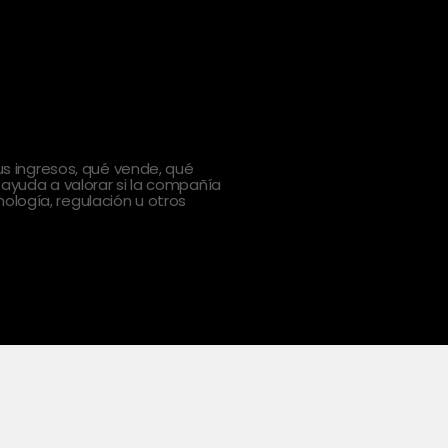
 ingresos, qué vende, qué
 ayuda a valorar si la compañía
ología, regulación u otros