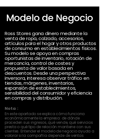
Modelo de Negocio
Ross Stores gana dinero mediante la
venta de ropa, calzado, accesorios,
artículos para el hogar y otros productos
de consumo en establecimientos físicos.
Su modelo se apoya en compras
oportunistas de inventario, rotación de
mercancía, control de costes y
propuesta de valor basada en
descuentos. Desde una perspectiva
inversora, interesa observar tráfico en
tiendas, márgenes, inventarios,
expansión de establecimientos,
sensibilidad del consumidor y eficiencia
en compras y distribución.
Nota :
En este apartado se explica cómo funciona
económicamente la empresa: de dónde
proceden sus ingresos, qué vende, qué servicios
presta o qué tipo de relación mantiene con sus
clientes. Entender el modelo de negocio ayuda a
valorar si la compañía depende de ventas