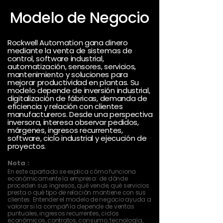
Modelo de Negocio
Rockwell Automation gana dinero
mediante la venta de sistemas de
control, software industrial,
automatización, sensores, servicios,
mantenimiento y soluciones para
mejorar productividad en plantas. Su
modelo depende de inversión industrial,
digitalización de fábricas, demanda de
eficiencia y relación con clientes
manufactureros. Desde una perspectiva
inversora, interesa observar pedidos,
márgenes, ingresos recurrentes,
software, ciclo industrial y ejecución de
proyectos.
Nota :
En este apartado se explica cómo funciona
económicamente la empresa: de dónde
proceden sus ingresos, qué vende, qué servicios
presta o qué tipo de relación mantiene con sus
clientes. Entender el modelo de negocio ayuda a
valorar si la compañía depende de ventas
puntuales, ingresos recurrentes, ciclos
económicos, contratos, consumo, tecnología,