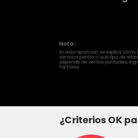
Nota :
En este apartado se explica cómo
servicios presta o qué tipo de rela
depende de ventas puntuales, ingre
factores.
¿Criterios OK pa