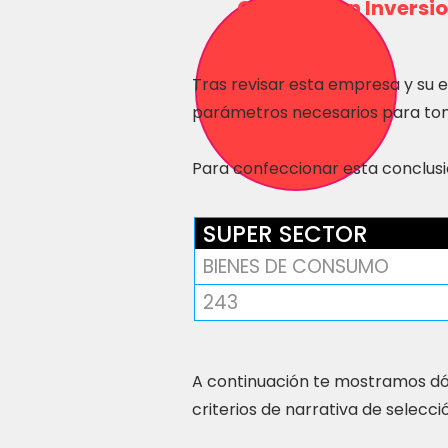
Consulta en Inversio
Tras revisar esta empresa y su 
parámetros necesarios para tom
Para confeccionar esta conclusió
SUPER SECTOR
BIENES DE CONSUMO
243
A continuación te mostramos dó
criterios de narrativa de selecci