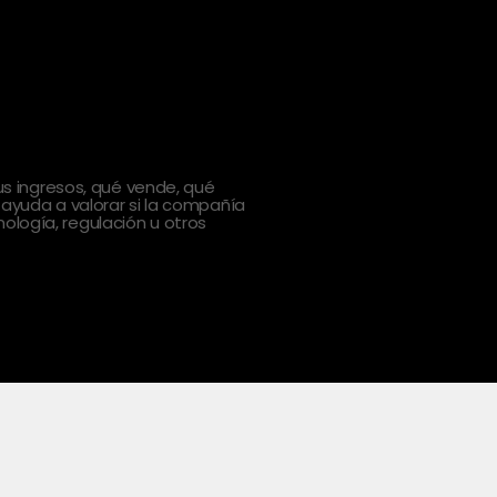
 ingresos, qué vende, qué
 ayuda a valorar si la compañía
ología, regulación u otros