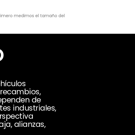
 primero medimos el tamaño del
o
hículos
, recambios,
dependen de
es industriales,
rspectiva
ja, alianzas,