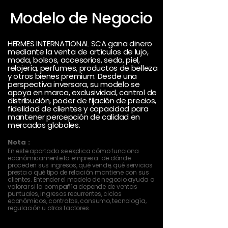
Modelo de Negocio
HERMES INTERNATIONAL SCA gana dinero
mediante la venta de artículos de lujo,
moda, bolsos, accesorios, seda, piel,
relojería, perfumes, productos de belleza
y otros bienes premium. Desde una
perspectiva inversora, su modelo se
apoya en marca, exclusividad, control de
distribución, poder de fijación de precios,
fidelidad de clientes y capacidad para
mantener percepción de calidad en
mercados globales.
Nota :
En este apartado se explica cómo funciona
económicamente la empresa: de dónde
proceden sus ingresos, qué vende, qué servicios
presta o qué tipo de relación mantiene con sus
clientes. Entender el modelo de negocio ayuda a
valorar si la compañía depende de ventas
puntuales, ingresos recurrentes, ciclos
económicos, contratos, consumo, tecnología,
regulación u otros factores.