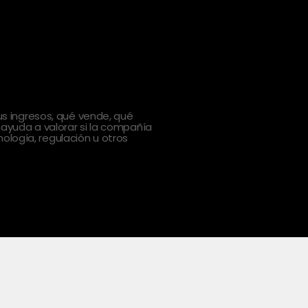
 ingresos, qué vende, qué
 ayuda a valorar si la compañía
ología, regulación u otros