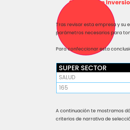
Consulta en Inversio
Tras revisar esta empresa y su 
parámetros necesarios para tom
Para confeccionar esta conclusió
SUPER SECTOR
SALUD
165
A continuación te mostramos dó
criterios de narrativa de selecci