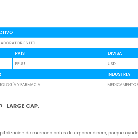
CTIVO
 LABORATORIES LTD
PAÍS
DIVISA
EEUU
USD
R
INDUSTRIA
NOLOGÍA Y FARMACIA
MEDICAMENTOS
n
LARGE CAP.
pitalización de mercado antes de exponer dinero, porque ayuda 