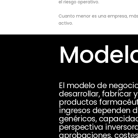
el riesgo operativo.
Cuanto menor es una empresa, más pu
activo.
Modelo
El modelo de negoci
desarrollar, fabricar
productos farmacéuti
ingresos dependen de
genéricos, capacida
perspectiva inversor
aprobaciones, costes