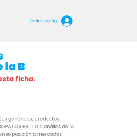
Iniciar sesión
s
 la B
esta ficha.
os genéricos, productos
ORATORIES LTD o análisis de la
 con exposición a mercados