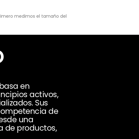
 primero medimos el tamaño del
o
 basa en
ncipios activos,
alizados. Sus
 competencia de
Desde una
a de productos,