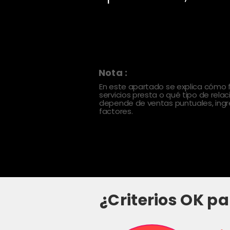
Nota :
En este apartado se explica cómo
servicios presta o qué tipo de rela
depende de ventas puntuales, ingre
factores.
¿Criterios OK pa