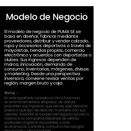
Modelo de Negocio
El modelo de negocio de PUMA SE se
basa en diseñar, fabricar mediante
proveedores, distribuir y vender calzado,
ropa y accesorios deportivos a través de
mayoristas, tiendas propias, comercio
electrónico y acuerdos con deportistas o
clubes. Sus ingresos dependen de
marca, innovación, demanda de
consumo, inventarios, márgenes, divisas
y marketing. Desde una perspectiva
inversora, conviene revisar ventas por
región, margen bruto y caja.
Nota :
En este apartado se explica cómo funciona
económicamente la empresa: de dónde
proceden sus ingresos, qué vende, qué servicios
presta o qué tipo de relación mantiene con sus
clientes. Entender el modelo de negocio ayuda a
valorar si la compañía depende de ventas
puntuales, ingresos recurrentes, ciclos
económicos, contratos, consumo, tecnología,
regulación u otros factores.