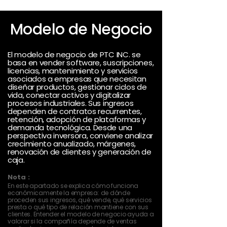
Modelo de Negocio
El modelo de negocio de PTC INC. se
basa en vender software, suscripciones,
licencias, mantenimiento y servicios
asociados a empresas que necesitan
diseñar productos, gestionar ciclos de
vida, conectar activos y digitalizar
procesos industriales. Sus ingresos
dependen de contratos recurrentes,
retención, adopción de plataformas y
demanda tecnológica. Desde una
perspectiva inversora, conviene analizar
crecimiento anualizado, márgenes,
renovación de clientes y generación de
caja.
Nota :
En este apartado se explica cómo funciona
económicamente la empresa: de dónde
proceden sus ingresos, qué vende, qué servicios
presta o qué tipo de relación mantiene con sus
clientes. Entender el modelo de negocio ayuda a
valorar si la compañía depende de ventas