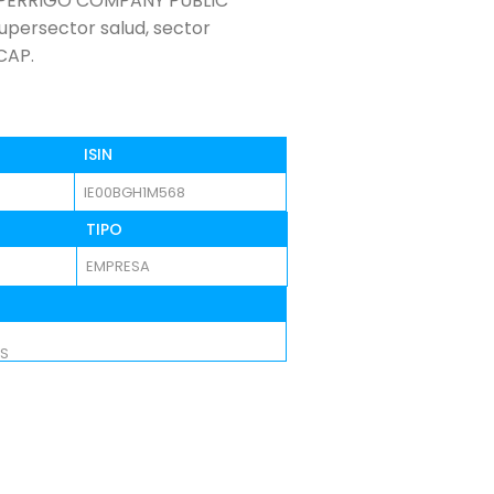
de PERRIGO COMPANY PUBLIC
supersector salud, sector
CAP.
ISIN
IE00BGH1M568
TIPO
EMPRESA
S