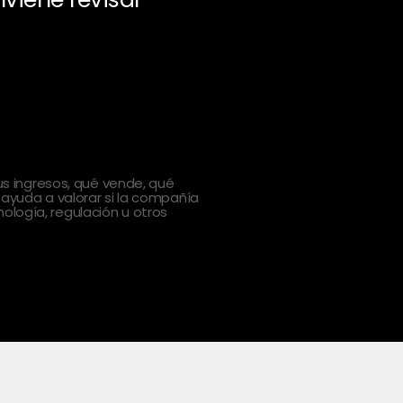
 ingresos, qué vende, qué
 ayuda a valorar si la compañía
ología, regulación u otros