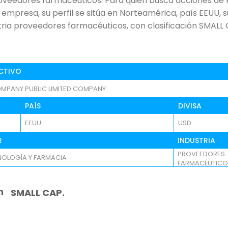
roveedores farmacéuticos. Para quien busca acciones 
empresa, su perfil se sitúa en Norteamérica, país EEUU, 
tria proveedores farmacéuticos, con clasificación SMALL 
CTIVO
MPANY PUBLIC LIMITED COMPANY
PAÍS
DIVISA
EEUU
USD
R
INDUSTRIA
PROVEEDORES
NOLOGÍA Y FARMACIA
FARMACÉUTICO
n
SMALL CAP.