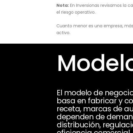
Nota:
En Inversionas revisamos la ca
el riesgo operativo.
Cuanto menor es una empresa, más pu
activo.
Modelo
El modelo de negoci
basa en fabricar y c
receta, marcas de au
dependen de demanda
distribución, regulac
eficiencia comercial.