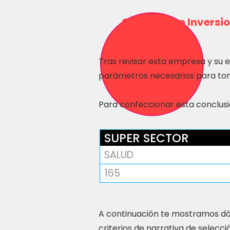
Consulta en Inversio
Tras revisar esta empresa y su 
parámetros necesarios para tom
Para confeccionar esta conclusió
SUPER SECTOR
SALUD
165
A continuación te mostramos dó
criterios de narrativa de selecci