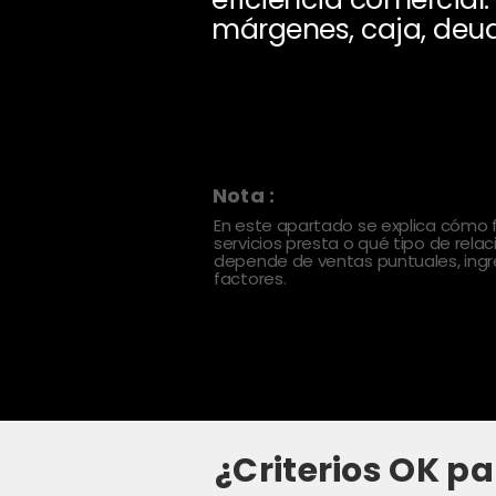
márgenes, caja, deud
Nota :
En este apartado se explica cómo
servicios presta o qué tipo de rela
depende de ventas puntuales, ingre
factores.
¿Criterios OK pa