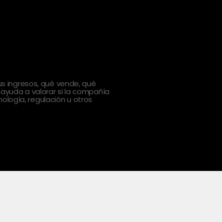
 ingresos, qué vende, qué
 ayuda a valorar si la compañía
ología, regulación u otros