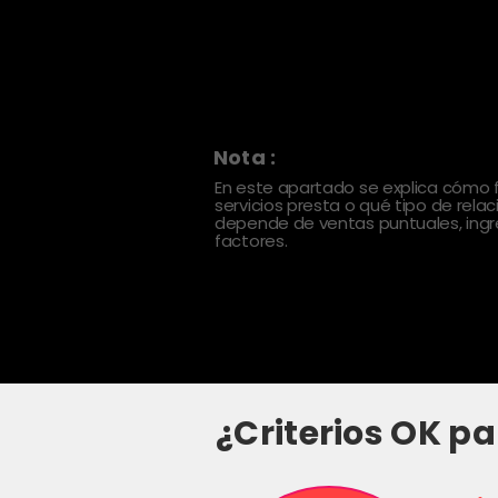
Nota :
En este apartado se explica cómo
servicios presta o qué tipo de rela
depende de ventas puntuales, ingre
factores.
¿Criterios OK pa