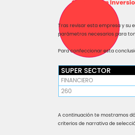
Consulta en Inversio
Tras revisar esta empresa y su 
parámetros necesarios para tom
Para confeccionar esta conclusió
SUPER SECTOR
FINANCIERO
260
A continuación te mostramos dó
criterios de narrativa de selecci