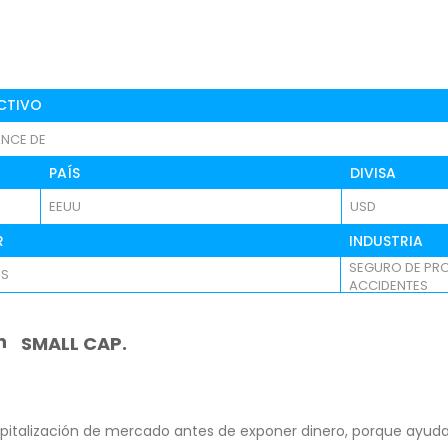
CTIVO
NCE DE
PAÍS
DIVISA
EEUU
USD
R
INDUSTRIA
SEGURO DE PRO
OS
ACCIDENTES
n
SMALL CAP.
pitalización de mercado antes de exponer dinero, porque ayuda 