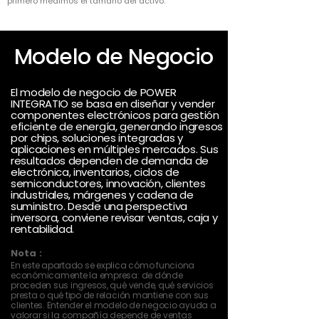
primero medimos el tamaño del activo.
Modelo de Negocio
El modelo de negocio de POWER
INTEGRATIO se basa en diseñar y vender
componentes electrónicos para gestión
eficiente de energía, generando ingresos
por chips, soluciones integradas y
aplicaciones en múltiples mercados. Sus
resultados dependen de demanda de
electrónica, inventarios, ciclos de
semiconductores, innovación, clientes
industriales, márgenes y cadena de
suministro. Desde una perspectiva
inversora, conviene revisar ventas, caja y
rentabilidad.
Nota :
En este apartado se explica cómo funciona
económicamente la empresa: de dónde
proceden sus ingresos, qué vende, qué servicios
presta o qué tipo de relación mantiene con sus
clientes. Entender el modelo de negocio ayuda a
valorar si la compañía depende de ventas