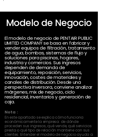
Modelo de Negocio
El modelo de negocio de PENTAIR PUBLIC
LIMITED COMPANY se basa en fabricar y
vender equipos de filtración, tratamiento
de agua, bombas, sistemas de flujo y
soluciones para piscinas, hogares,
industria y comercios. Sus ingresos
dependen de demanda de
equipamiento, reposición, servicios,
innovación, costes de materiales y
canales de distribución. Desde una
perspectiva inversora, conviene analizar
márgenes, mix de negocio, ciclo
residencial, inventarios y generación de
caja.
Nota :
En este apartado se explica cómo funciona
económicamente la empresa: de dónde
proceden sus ingresos, qué vende, qué servicios
presta o qué tipo de relación mantiene con sus
clientes. Entender el modelo de negocio ayuda a