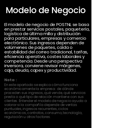
Modelo de Negocio
El modelo de negocio de POSTNL se basa
en prestar servicios postales, paquetería,
logística de última milla y distribución
para particulares, empresas y comercio
electrónico. Sus ingresos dependen de
volúmenes de paquetes, caída o
estabilidad del correo tradicional, tarifas,
eficiencia operativa, costes laborales y
competencia. Desde una perspectiva
inversora, conviene revisar márgenes,
caja, deuda, capex y productividad.
Nota :
En este apartado se explica cómo funciona
económicamente la empresa: de dónde
proceden sus ingresos, qué vende, qué servicios
presta o qué tipo de relación mantiene con sus
clientes. Entender el modelo de negocio ayuda a
valorar si la compañía depende de ventas
puntuales, ingresos recurrentes, ciclos
económicos, contratos, consumo, tecnología,
regulación u otros factores.