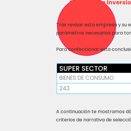
Consulta en Inversio
Tras revisar esta empresa y su 
parámetros necesarios para tom
Para confeccionar esta conclusió
SUPER SECTOR
BIENES DE CONSUMO
243
A continuación te mostramos dó
criterios de narrativa de selecci