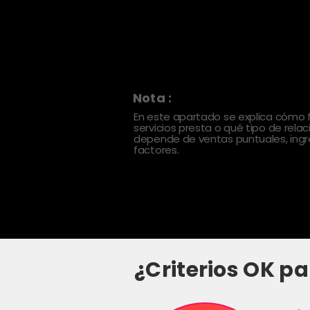
Nota :
En este apartado se explica cómo
servicios presta o qué tipo de rela
depende de ventas puntuales, ingre
factores.
¿Criterios OK pa