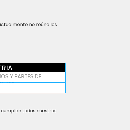
 actualmente no reúne los
TRIA
OS Y PARTES DE
VILES
 cumplen todos nuestros