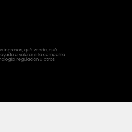
 ingresos, qué vende, qué
 ayuda a valorar si la compañía
ología, regulación u otros