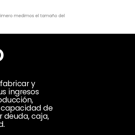
 primero medimos el tamaño del
o
fabricar y
s ingresos
oducción,
y capacidad de
r deuda, caja,
d.