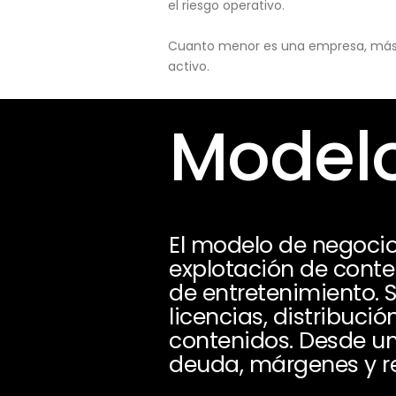
el riesgo operativo.
Cuanto menor es una empresa, más pu
activo.
Modelo
El modelo de negocio
explotación de conten
de entretenimiento. 
licencias, distribuc
contenidos. Desde una
deuda, márgenes y re