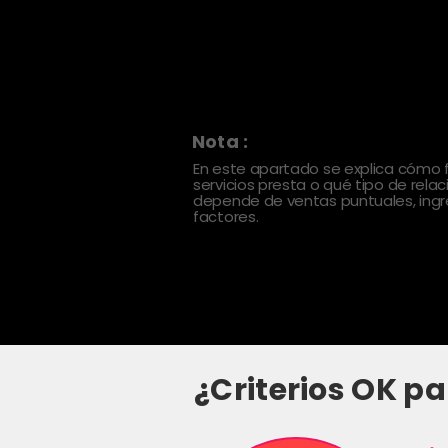
Nota :
En este apartado se explica cómo
servicios presta o qué tipo de rela
depende de ventas puntuales, ingre
factores.
¿Criterios OK pa