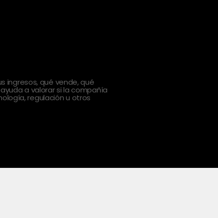
 ingresos, qué vende, qué
 ayuda a valorar si la compañía
ología, regulación u otros