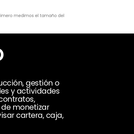
 primero medimos el tamaño del
o
cción, gestión o
les y actividades
contratos,
d de monetizar
sar cartera, caja,