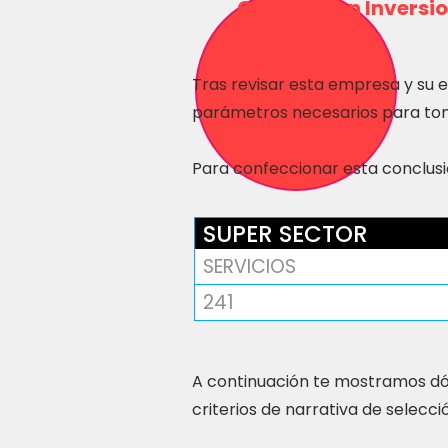
Consulta en Inversio
Tras revisar esta empresa y su 
parámetros necesarios para tom
Para confeccionar esta conclusió
SUPER SECTOR
SERVICIOS
241
A continuación te mostramos dó
criterios de narrativa de selecci