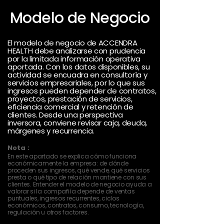
Modelo de Negocio
El modelo de negocio de ACCENDRA
HEALTH debe analizarse con prudencia
por la limitada información operativa
aportada. Con los datos disponibles, su
actividad se encuadra en consultoría y
servicios empresariales, por lo que sus
ingresos pueden depender de contratos,
proyectos, prestación de servicios,
eficiencia comercial y retención de
clientes. Desde una perspectiva
inversora, conviene revisar caja, deuda,
márgenes y recurrencia.
Nota :
En este apartado se explica cómo funciona
económicamente la empresa: de dónde
proceden sus ingresos, qué vende, qué servicios
presta o qué tipo de relación mantiene con sus
clientes. Entender el modelo de negocio ayuda a
valorar si la compañía depende de ventas
puntuales, ingresos recurrentes, ciclos
económicos, contratos, consumo, tecnología,
regulación u otros factores.